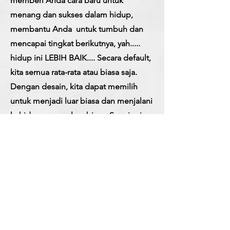
memberi Anda cara baru untuk
menang dan sukses dalam hidup,
membantu Anda
untuk tumbuh dan
mencapai tingkat berikutnya, yah.....
hidup ini LEBIH BAIK.... Secara default,
kita semua rata-rata atau biasa saja.
Dengan desain, kita dapat memilih
untuk menjadi luar biasa dan menjalani
kehidupan yang luar biasa. Saya ingin
Anda menjadi luar biasa, saya ingin
membantu Anda menciptakan sesuatu
yang luar biasa untuk diri Anda sendiri,
untuk menemukan
tujuan,
kebahagiaan apa pun artinya bagi
Anda untuk mengakhiri menjalani
kehidupan sehari-hari menunggu