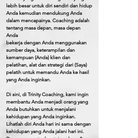
lebih besar untuk diri sendiri dan hidup
Anda kemudian mendukung Anda
dalam mencapainya. Coaching adalah
tentang masa depan, masa depan
Anda
bekerja dengan Anda menggunakan
sumber daya, keterampilan dan
kemampuan (Anda) klien dan
pelatihan, alat dan strategi dari (Saya)
pelatih untuk memandu Anda ke hasil
yang Anda inginkan.
Di sini, di Trinity Coaching, kami ingin
membantu Anda menjadi orang yang
Anda butuhkan untuk menjalani
kehidupan yang Anda inginkan.
Lihatlah diri Anda hari ini sama dengan
kehidupan yang Anda jalani hari ini.